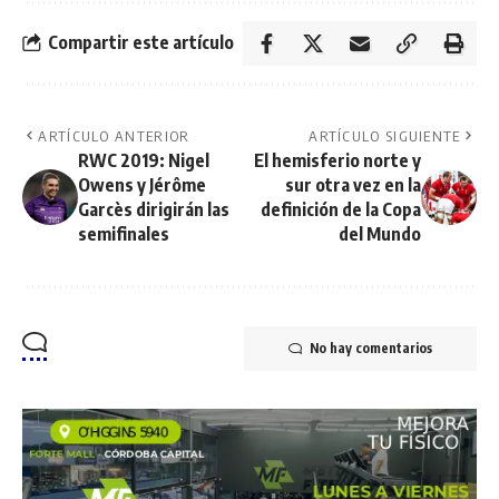
Compartir este artículo
ARTÍCULO ANTERIOR
ARTÍCULO SIGUIENTE
RWC 2019: Nigel
El hemisferio norte y
Owens y Jérôme
sur otra vez en la
Garcès dirigirán las
definición de la Copa
semifinales
del Mundo
No hay comentarios