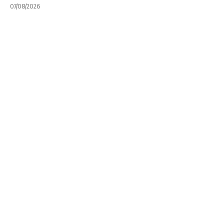
07/08/2026
INTERNACIONALES
RUGBY WORLD CUP
RWC 2019: Nigel
Owens y Jérôme
Garcès dirigirán las
semifinales