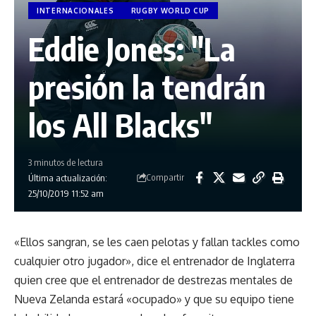
INTERNACIONALES
RUGBY WORLD CUP
Eddie Jones: "La
presión la tendrán
los All Blacks"
3 minutos de lectura
Compartir
Última actualización:
25/10/2019 11:52 am
«Ellos sangran, se les caen pelotas y fallan tackles como
cualquier otro jugador», dice el entrenador de Inglaterra
quien cree que el entrenador de destrezas mentales de
Nueva Zelanda estará «ocupado» y que su equipo tiene