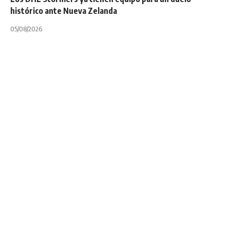
histórico ante Nueva Zelanda
05/08/2026
INTERNACIONALES
NOTA PRINCIPAL
Sonny Bill Williams:
un motivador nato
2 minutos de lectura
Compartir
Última actualización: