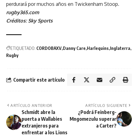
perdurará por muchos años en Twickenham Stoop.
rugby365.com
Créditos: Sky Sports
ETIQUETADO:
CORDOBAXV
Danny Care
Harlequins
Inglaterra
Rugby
Compartir este artículo
ARTÍCULO ANTERIOR
ARTÍCULO SIGUIENTE
Schmidt abre la
¿Podrá Feinberg-
puerta a Wallabies
Mngomezulu superar
extranjeros para
a Carter?
enfrentar a los Lions