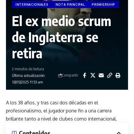
INTERNACIONALES
NOTA PRINCIPAL
PREMIERSHIP
El ex medio scrum
de Inglaterra se
retira
2 minutos de lectura
Compartir
Última actualización:
13/05/2025 11:53 am
A los 38 años, y tras casi dos décadas en el
profesionalismo, el jugador pone fin a una carrera
brillante tanto a nivel de clubes como internacional.
Contenidos