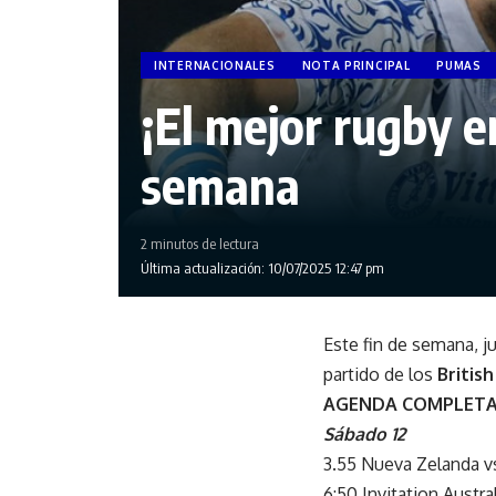
INTERNACIONALES
NOTA PRINCIPAL
PUMAS
¡El mejor rugby 
semana
2 minutos de lectura
Última actualización: 10/07/2025 12:47 pm
Este fin de semana, 
partido de los
British
AGENDA COMPLETA 
Sábado 12
3.55 Nueva Zelanda vs
6:50 Invitation Austr