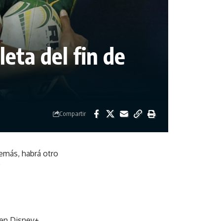
eta del fin de
Compartir
emás, habrá otro
!
o en Disney+