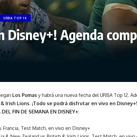
URBA TOP 14
en Disney+! Agenda compl
juegan
Los Pumas
y habrá una nueva fecha del URBA Top 12. Ad
 & Irish Lions
.
¡Todo se podrá disfrutar en vivo en Disney+
DEL FIN DE SEMANA EN DISNEY+
:
 Francia, Test Match, en vivo en Disney+
alia & New Zealand vs British & Irish Lions, Test Match, en viv