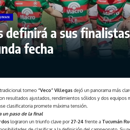
CUMAN
 definirá a sus finalista
unda fecha
tradicional torneo
“Veco” Villegas
dejó un panorama más claro
. Con resultados ajustados, rendimientos sólidos y dos equipos m
fase clasificatoria promete máxima tensión.
 un paso de la final
rdos
lograron un triunfo clave por
27-24
frente a
Tucumán Ru
posibilidades de clasificar a la definición del campeonato. Su