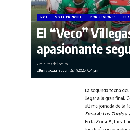
NOA
NOTA PRINCIPAL
POR REGIONES
TU
El “Veco” Villegas
apasionante seg
2 minutos de lectura
Última actualización: 23/11/2025 7:54 pm
La segunda fecha del 
llegar a la gran final
última jornada de la 
Zona A: Los Tordos, a
En la
Zona A
,
Los To
los dejó con grandes 