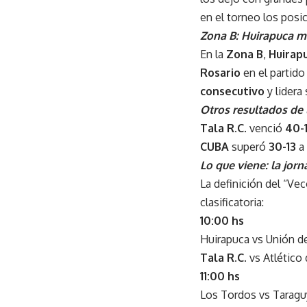
en el torneo los posi
Zona B: Huirapuca m
En la
Zona B
,
Huirap
Rosario
en el partido
consecutivo
y lidera
Otros resultados de 
Tala R.C.
venció
40-
CUBA
superó
30-13
a
Lo que viene: la jorn
La definición del “Vec
clasificatoria:
10:00 hs
Huirapuca vs Unión de
Tala R.C.
vs Atlético 
11:00 hs
Los Tordos vs Taragu