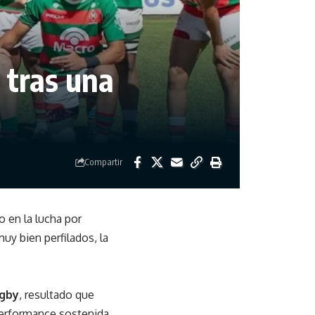
s tras una
Compartir
 en la lucha por
uy bien perfilados, la
gby
, resultado que
 performance sostenida