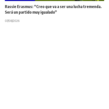
Rassie Erasmus: “Creo que va a ser una lucha tremenda.
Será un partido muy igualado”
07/08/2026
INTERNACIONALES
NOTA PRINCIPAL
USA: Perry Baker,
anunció su retiro