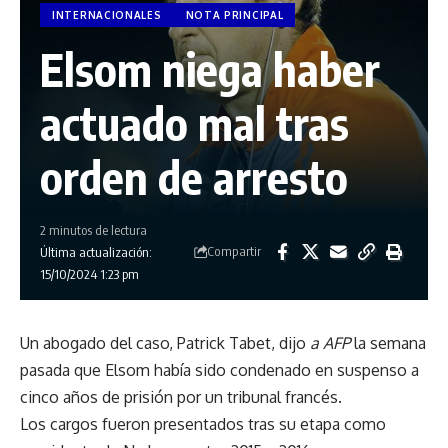
INTERNACIONALES
NOTA PRINCIPAL
Elsom niega haber
actuado mal tras
orden de arresto
2 minutos de lectura
Compartir
Última actualización:
15/10/2024 1:23 pm
Un abogado del caso, Patrick Tabet, dijo
a AFP
la semana
pasada que Elsom había sido condenado en suspenso a
cinco años de prisión por un tribunal francés.
Los cargos fueron presentados tras su etapa como