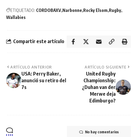
ETIQUETADO:
CORDOBAXV
Narbonne
Rocky Elsom
Rugby
Wallabies
Compartir este artículo
ARTÍCULO ANTERIOR
ARTÍCULO SIGUIENTE
USA: Perry Baker,
United Rugby
anunció su retiro del
Championship:
7s
¿Duhan van der
Merwe deja
Edimburgo?
No hay comentarios