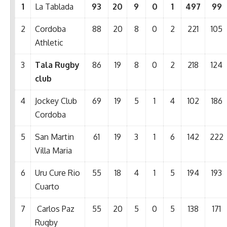
1
La Tablada
93
20
9
0
1
497
99
2
Cordoba
88
20
8
0
2
221
105
Athletic
3
Tala Rugby
86
19
8
0
2
218
124
club
4
Jockey Club
69
19
5
1
4
102
186
Cordoba
5
San Martin
61
19
3
1
6
142
222
Villa Maria
6
Uru Cure Rio
55
18
4
1
5
194
193
Cuarto
7
Carlos Paz
55
20
5
0
5
138
171
Rugby