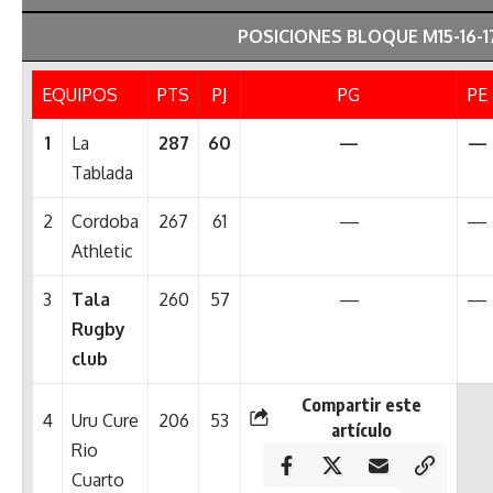
POSICIONES BLOQUE M15-16-1
EQUIPOS
PTS
PJ
PG
PE
1
La
287
60
—
—
Tablada
2
Cordoba
267
61
—
—
Athletic
3
Tala
260
57
—
—
Rugby
club
Compartir este
4
Uru Cure
206
53
artículo
Rio
Cuarto