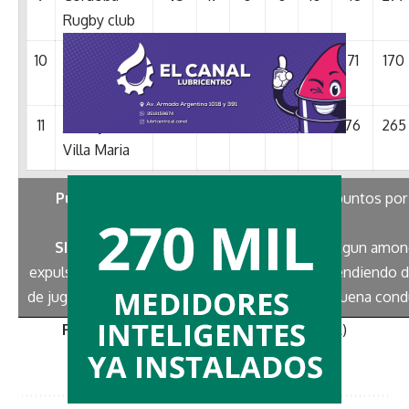
Rugby club
10
Palermo
42
19
2
0
7
71
170
Bajo
11
Jockey Club
38
18
1
0
8
76
265
Villa Maria
Puntuación
: Puntos por partido ganado 2, puntos por
empatados 1.
SISTEMA DE BONUS
: 1 punto bonus por ningun amo
expulsado, 1 punto bonus por los cambios, dependiendo d
de jugadores fichados y otro punto bonus por buena cond
Fuente
: Juan Martín Bustos Moyano (U.C.R)
www.cordobaxv.com.ar