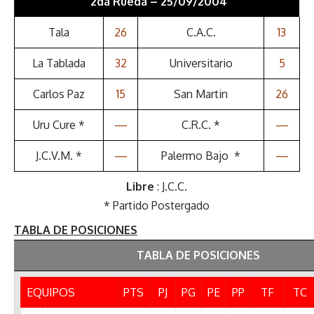
2da Rueda – 25/09/2004
Tala
26
C.A.C.
13
La Tablada
32
Universitario
5
Carlos Paz
15
San Martin
26
Uru Cure *
—
C.R.C. *
—
J.C.V.M. *
—
Palermo Bajo *
—
Libre
: J.C.C.
* Partido Postergado
TABLA DE POSICIONES
TABLA DE POSICIONES
EQUIPOS
PTS
PJ
PG
PE
PP
TF
TC