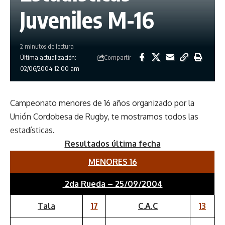
Juveniles M-16
2 minutos de lectura
Compartir
Última actualización:
02/06/2004 12:00 am
Campeonato menores de 16 años organizado por la
Unión Cordobesa de Rugby, te mostramos todos las
estadísticas.
Resultados última fecha
MENORES 16
2da Rueda – 25/09/2004
Tala
17
C.A.C
13