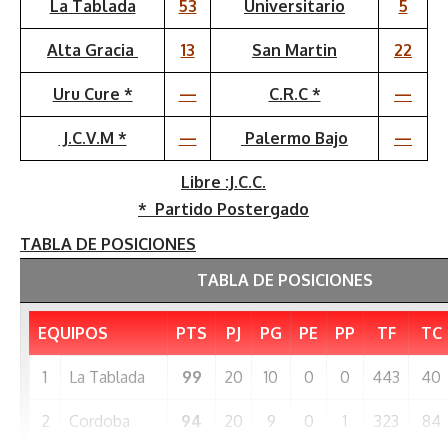
La Tablada
53
Universitario
5
Alta Gracia
13
San Martin
22
Uru Cure *
—
C.R.C *
—
J.C.V.M *
—
Palermo Bajo
—
Libre
:J.C.C.
*
Partido Postergado
TABLA DE POSICIONES
TABLA DE POSICIONES
EQUIPOS
PTS
PJ
PG
PE
PP
TF
TC
1
La Tablada
99
20
10
0
0
443
40
2
Cordoba
94
20
9
0
1
323
84