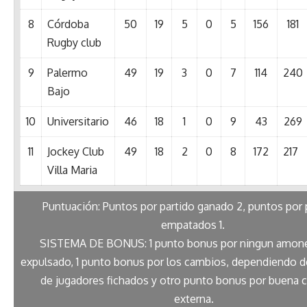
8
Córdoba
50
19
5
0
5
156
181
Rugby club
9
Palermo
49
19
3
0
7
114
240
Bajo
10
Universitario
46
18
1
0
9
43
269
11
Jockey Club
49
18
2
0
8
172
217
Villa Maria
Puntuación: Puntos por partido ganado 2, puntos por 
empatados 1.
SISTEMA DE BONUS: 1 punto bonus por ningun amon
expulsado, 1 punto bonus por los cambios, dependiendo de
de jugadores fichados y otro punto bonus por buena 
externa.