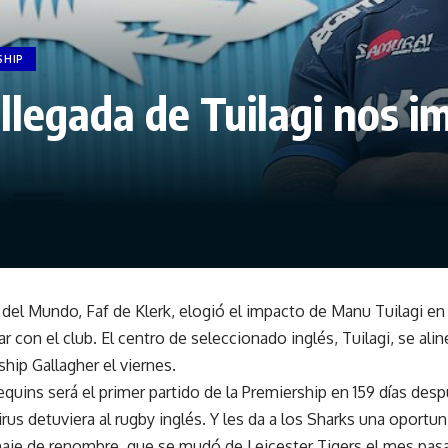
SHIP
 llegada de Tuilagi nos i
 del Mundo, Faf de Klerk, elogió el impacto de Manu Tuilagi en
r con el club. El centro de seleccionado inglés, Tuilagi, se ali
ship Gallagher
el viernes.
equins
será
el primer partido de la Premiership en 159 días
despu
us detuviera al rugby inglés. Y les da a los Sharks una oportu
chaje de renombre, que se mudó de
Leicester
Tigers el mes pas