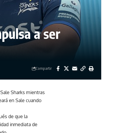
mpulsa a ser
Compartir
 Sale Sharks
mientras
neará en Sale cuando
és de que la
nidad inmediata de
ado.