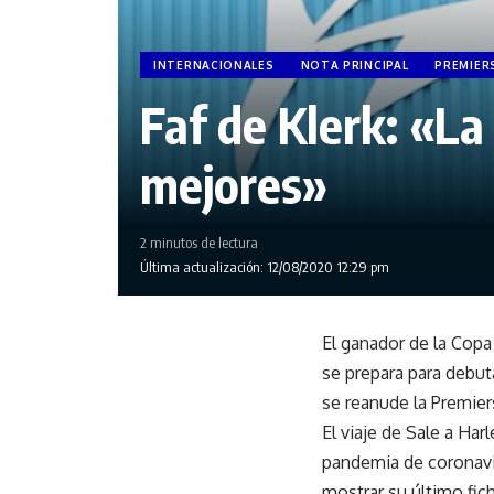
INTERNACIONALES
NOTA PRINCIPAL
PREMIER
Faf de Klerk: «La
mejores»
2 minutos de lectura
Última actualización: 12/08/2020 12:29 pm
El ganador de la Copa
se prepara para debuta
se reanude la
Premier
El viaje de Sale a
Harl
pandemia de coronavir
mostrar su último fi