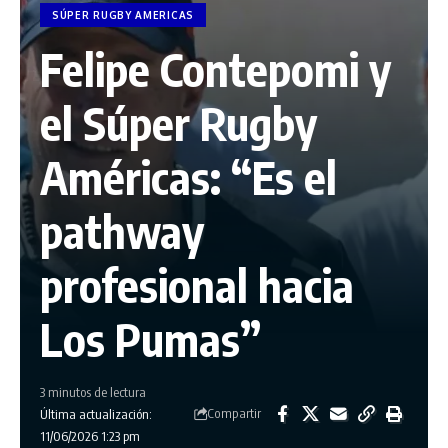
SÚPER RUGBY AMERICAS
Felipe Contepomi y
el Súper Rugby
Américas: “Es el
pathway
profesional hacia
Los Pumas”
3 minutos de lectura
Compartir
Última actualización:
11/06/2026 1:23 pm