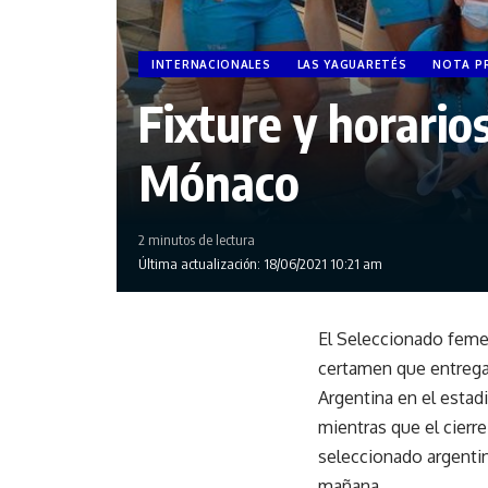
INTERNACIONALES
LAS YAGUARETÉS
NOTA PR
Fixture y horario
Mónaco
2 minutos de lectura
Última actualización: 18/06/2021 10:21 am
El Seleccionado femen
certamen que entrega
Argentina en el estad
mientras que el cierre
seleccionado argentin
mañana.