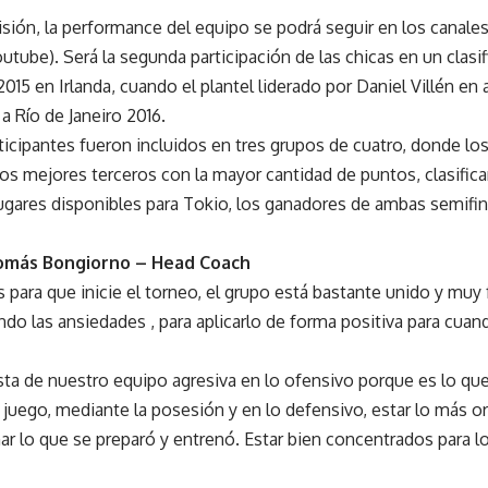
isión, la performance del equipo se podrá seguir en los canales
ube). Será la segunda participación de las chicas en un clasifi
2015 en Irlanda, cuando el plantel liderado por Daniel Villén en
a Río de Janeiro 2016.
icipantes fueron incluidos en tres grupos de cuatro, donde lo
os mejores terceros con la mayor cantidad de puntos, clasificar
ugares disponibles para Tokio, los ganadores de ambas semifin
omás Bongiorno – Head Coach
para que inicie el torneo, el grupo está bastante unido y muy 
ndo las ansiedades , para aplicarlo de forma positiva para cuan
ta de nuestro equipo agresiva en lo ofensivo porque es lo qu
uego, mediante la posesión y en lo defensivo, estar lo más o
ar lo que se preparó y entrenó. Estar bien concentrados para lo