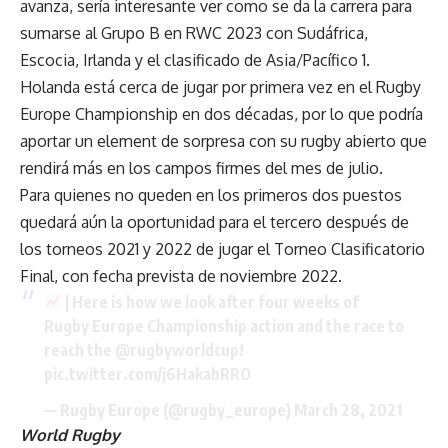
avanza, sería interesante ver como se da la carrera para
sumarse al Grupo B en RWC 2023 con Sudáfrica,
Escocia, Irlanda y el clasificado de Asia/Pacífico 1.
Holanda está cerca de jugar por primera vez en el Rugby
Europe Championship en dos décadas, por lo que podría
aportar un element de sorpresa con su rugby abierto que
rendirá más en los campos firmes del mes de julio.
Para quienes no queden en los primeros dos puestos
quedará aún la oportunidad para el tercero después de
los torneos 2021 y 2022 de jugar el Torneo Clasificatorio
Final, con fecha prevista de noviembre 2022.
| Here is how we look after four weeks of
Rugby Europe Championship action and the race to
reach the
@rugbyworldcup
!
pic.twitter.com/j6HakabRRO
— Rugby Europe (@rugby_europe)
March 28, 2021
World Rugby