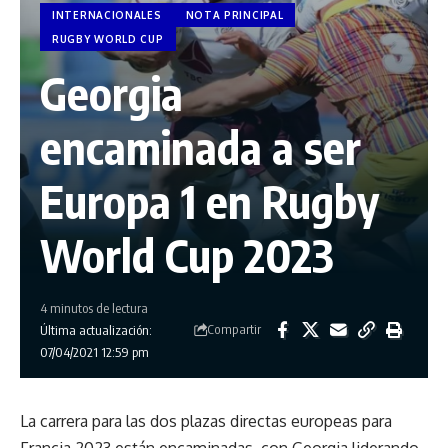
INTERNACIONALES
NOTA PRINCIPAL
RUGBY WORLD CUP
Georgia
encaminada a ser
Europa 1 en Rugby
World Cup 2023
4 minutos de lectura
Compartir
Última actualización:
07/04/2021 12:59 pm
La carrera para las dos plazas directas europeas para
Francia 2023 están encaminadas, con Georgia liderando