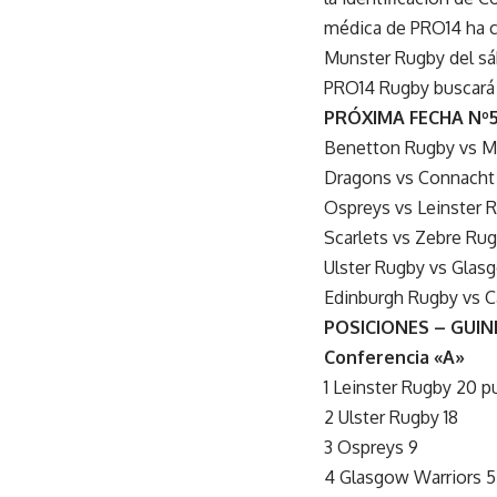
médica de PRO14 ha c
Munster Rugby del sá
PRO14 Rugby buscará f
PRÓXIMA FECHA Nº
Benetton Rugby vs Mu
Dragons vs Connacht (
Ospreys vs Leinster R
Scarlets vs Zebre Rugb
Ulster Rugby vs Glasg
Edinburgh Rugby vs Car
POSICIONES – GUI
Conferencia «A»
1 Leinster Rugby 20 p
2 Ulster Rugby 18
3 Ospreys 9
4 Glasgow Warriors 5