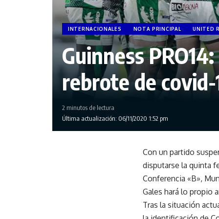
INTERNACIONALES
NOTA PRINCIPAL
UNITED 
Guinness PRO14: 
rebrote de covid-
2 minutos de lectura
Última actualización: 06/11/2020 1:52 pm
Con un partido suspe
disputarse la quinta 
Conferencia «B», Mun
Gales hará lo propio 
Tras la situación actu
la identificación de C