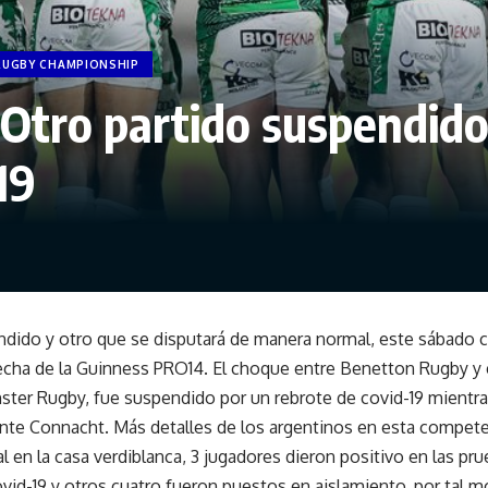
RUGBY CHAMPIONSHIP
Otro partido suspendido 
19
ndido y otro que se disputará de manera normal, este sábado 
fecha de la Guinness PRO14. El choque entre Benetton Rugby y el
ster Rugby, fue suspendido por un rebrote de covid-19 mientr
ante Connacht. Más detalles de los argentinos en esta compete
al en la casa verdiblanca, 3 jugadores dieron positivo en las p
ovid-19 y otros cuatro fueron puestos en aislamiento, por tal m