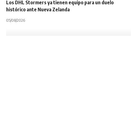
Los DHL Stormers ya tienen equipo para un duelo
histórico ante Nueva Zelanda
05/08/2026
INTERNACIONALES
NOTA PRINCIPAL
SUPER RUGBY PACIFIC
Súper Rugby AU: Si
no hay acuerdo con