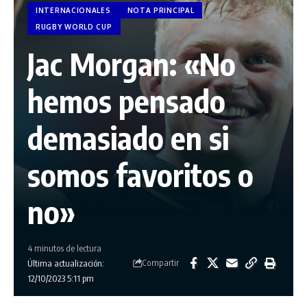
INTERNACIONALES
NOTA PRINCIPAL
RUGBY WORLD CUP
Jac Morgan: «No
hemos pensado
demasiado en si
somos favoritos o
no»
4 minutos de lectura
Compartir
Última actualización:
12/10/2023 5:11 pm