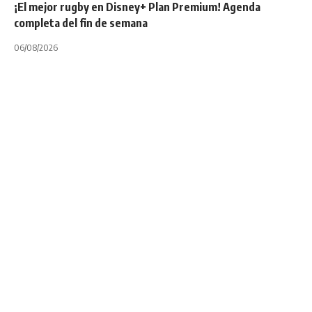
¡El mejor rugby en Disney+ Plan Premium! Agenda
completa del fin de semana
06/08/2026
CÓRDOBA
NOTA PRINCIPAL
TOP 10 "A"
Rugby de Córdoba:
El recorrido de Tala
campeón en la