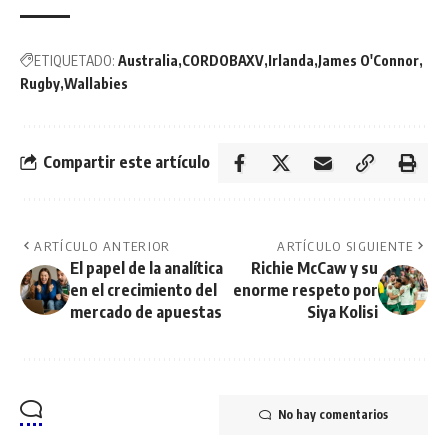
ETIQUETADO:
Australia
CORDOBAXV
Irlanda
James O'Connor
Rugby
Wallabies
Compartir este artículo
ARTÍCULO ANTERIOR
ARTÍCULO SIGUIENTE
El papel de la analítica
Richie McCaw y su
en el crecimiento del
enorme respeto por
mercado de apuestas
Siya Kolisi
No hay comentarios