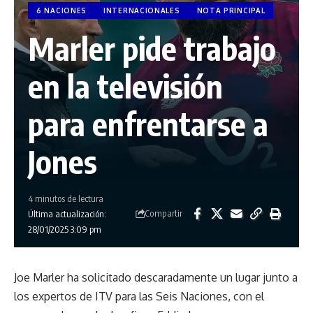
6 NACIONES
INTERNACIONALES
NOTA PRINCIPAL
Marler pide trabajo
en la televisión
para enfrentarse a
Jones
4 minutos de lectura
Compartir
Última actualización:
28/01/2025 3:09 pm
Joe Marler ha solicitado descaradamente un lugar junto a
los expertos de ITV para las Seis Naciones, con el