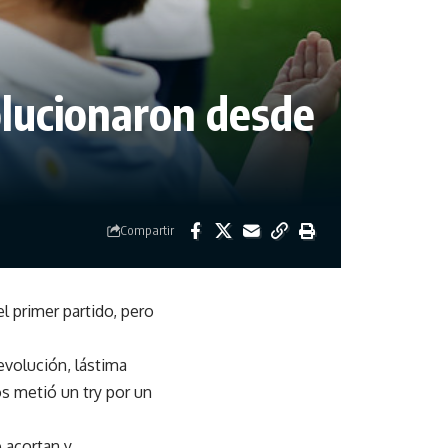
volucionaron desde
”
Compartir
l primer partido, pero
evolución, lástima
os metió un try por un
 acortan y