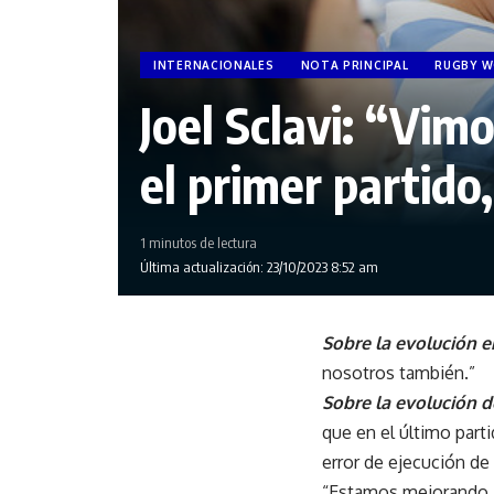
INTERNACIONALES
NOTA PRINCIPAL
RUGBY W
Joel Sclavi: “Vim
el primer partido
1 minutos de lectura
Última actualización: 23/10/2023 8:52 am
Sobre la evolución e
nosotros también.”
Sobre la evolución d
que en el último parti
error de ejecución de
“Estamos mejorando, 