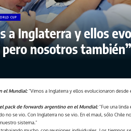
ORLD CUP
os a Inglaterra y ellos e
, pero nosotros también
n el Mundial:
“Vimos a Inglaterra y ellos evolucionaron desde e
el pack de forwards argentino en el Mundial:
“Fue una linda 
do no se vio. Con Inglaterra no se vio. En el maul, sólo Chile n
 nuestro sistema.”
trabajando mucho, con reuniones individuales. Los tiempos se