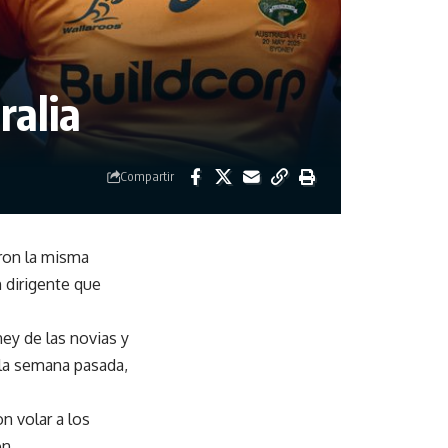
ralia
Compartir
aron la misma
n dirigente que
ey de las novias y
 la semana pasada,
n volar a los
on.