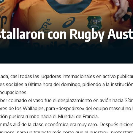
stallaron con Rugby Aust
ada, casi todas las jugadoras internacionales en activo public
es sociales a última hora del domingo, pidiendo a la institució
eocupaciones.
ber colmado el vaso fue el desplazamiento en avión hacia Sídn
res de los Wallabies, para «despedirse» del equipo masculino
ción pusiera rumbo hacia el Mundial de Francia.
r más allá de la clase económica era muy caro. Después hiciero
usiness’ para un trayecto más corto que el nuestro», protestar