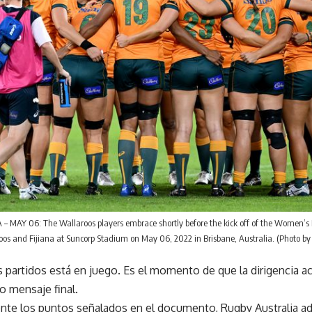
 MAY 06: The Wallaroos players embrace shortly before the kick off of the Women’s 
os and Fijiana at Suncorp Stadium on May 06, 2022 in Brisbane, Australia. (Photo by
s partidos está en juego. Es el momento de que la dirigencia ac
o mensaje final.
ente los puntos señalados en el documento, Rugby Australia a