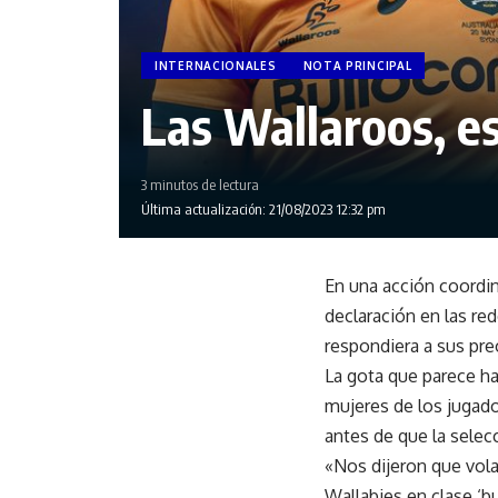
INTERNACIONALES
NOTA PRINCIPAL
Las Wallaroos, e
3 minutos de lectura
Última actualización: 21/08/2023 12:32 pm
En una acción coordin
declaración en las red
respondiera a sus pr
La gota que parece ha
mujeres de los jugado
antes de que la selec
«Nos dijeron que vola
Wallabies en clase ‘b