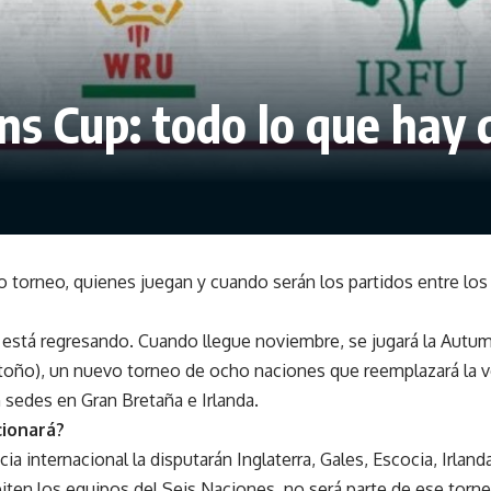
s Cup: todo lo que hay 
o torneo, quienes juegan y cuando serán los partidos entre los
l está regresando. Cuando llegue noviembre, se jugará la Aut
toño), un nuevo torneo de ocho naciones que reemplazará la v
sedes en Gran Bretaña e Irlanda.
cionará?
internacional la disputarán Inglaterra, Gales, Escocia, Irlanda, F
iten los equipos del Seis Naciones, no será parte de ese torne