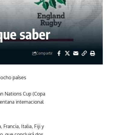
que saber
Compartir
 ocho países
umn Nations Cup (Copa
entana internacional
rancia, Italia, Fiji y
o, que concluirá dos