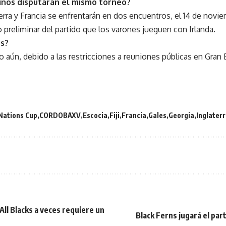
inos disputarán el mismo torneo?
erra y Francia se enfrentarán en dos encuentros, el 14 de noviem
reliminar del partido que los varones jueguen con Irlanda.
s?
 aún, debido a las restricciones a reuniones públicas en Gran B
Nations Cup
CORDOBAXV
Escocia
Fiji
Francia
Gales
Georgia
Inglater
All Blacks a veces requiere un
Black Ferns jugará el par