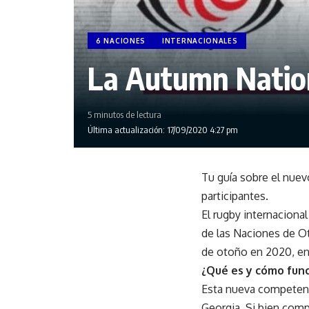
6 NACIONES
INTERNACIONALES
La Autumn Nation
5 minutos de lectura
Última actualización: 17/09/2020 4:27 pm
Tu guía sobre el nuev
participantes.
El rugby internaciona
de las Naciones de O
de otoño en 2020, en 
¿Qué es y cómo fun
Esta nueva competencia 
Georgia. Si bien comp