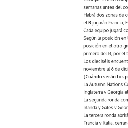
semanas antes del c
Habrá dos zonas de cu
el
B
jugarán Francia, Esc
Cada equipo jugará co
Según la posición en l
posición en el otro gr
primero del B, por el t
Los dieciséis encuent
noviembre al 6 de di
¿Cuándo serán los p
La Autumn Nations Cup
Inglaterra v Georgia e
La segunda ronda come
Irlanda y Gales v Geor
La tercera ronda abrir
Francia v Italia, cerr