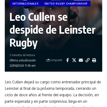
INTERNACIONALES
UNITED RUGBY CHAMPIONSHIP
Leo Cullen se
despide de Leinster
Rugby
2 minutos de lectura
Compartir
Última actualización:
22/06/2026 11:36 am
Leo Cullen dejará su cargo como entrenador principal de
Leinster al final de la próxima temporada, cerrando un
ciclo de doce años al frente del equipo. La decisión, en
parte esperada y en parte sorpresiva, llega en un