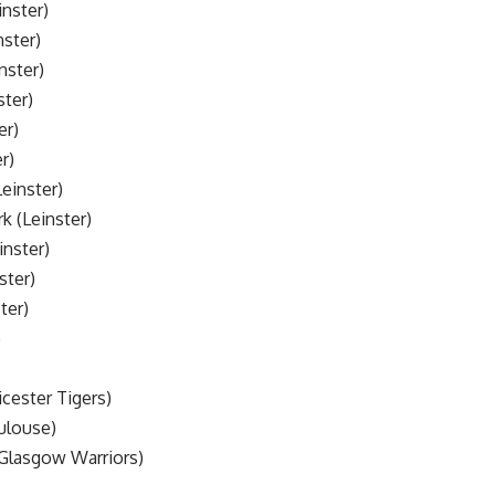
inster)
nster)
nster)
ster)
er)
r)
Leinster)
k (Leinster)
inster)
ster)
ter)
)
icester Tigers)
oulouse)
(Glasgow Warriors)