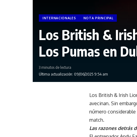
INTERNACIONALES
NOTA PRINCIPAL
Los British & Iris
Los Pumas en Du
3 minutos de lectura
Última actualización: 09/06/2025 9:54 am
Los British & Irish Li
avecinan. Sin embargo
número considerable d
match.
Las razones detrás d
El entrenador Andy Fa