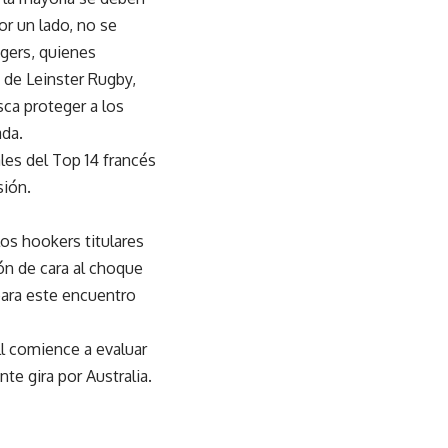
or un lado, no se
gers, quienes
s de Leinster Rugby,
sca proteger a los
ada.
les del Top 14 francés
sión.
los hookers titulares
ón de cara al choque
 para este encuentro
l comience a evaluar
te gira por Australia.