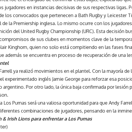
los jugadores en instancias decisivas de sus respectivas ligas. P
de los convocados que pertenecen a Bath Rugby y Leicester Ti
nal de la Premiership inglesa. Lo mismo ocurre con los jugadore
inición del United Rugby Championship (URC). Esta decisión bu
os compromisos de sus clubes en momentos clave de la tempor
Blair Kinghorn, quien no solo está compitiendo en las fases fina
ue además se encuentra en proceso de recuperación de una le
ntel
arrell ya realizó movimientos en el plantel. Con la mayoría de 
l experimentado inglés Jamie George para reforzar esa posici
o argentino. Por otro lado, la única baja confirmada por lesión
son.
a Los Pumas será una valiosa oportunidad para que Andy Farrel
 diferentes combinaciones de jugadores, pensando en la inminen
sh & Irish Lions para enfrentar a Los Pumas
ter)