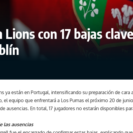
h Lions con 17 bajas clav
blín
ons ya están en Portugal, intensificando su preparación de cara 
, el equipo que enfrentará a Los Pumas el próximo 20 de junio
e ausencias. En total, 17 jugadores no estarán disponibles pa
e las ausencias
rrell fue el encargado de confirmar estas bajas, explicando qu