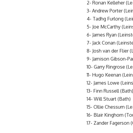
2- Ronan Kelleher (Le
3- Andrew Porter (Lei
4- Tadhg Furlong (Lei
5- Joe McCarthy (Lein
6- James Ryan (Leinst
7- Jack Conan (Leinste
8- Josh van der Flier (
9- Jamison Gibson-Par
10- Garry Ringrose (Le
11- Hugo Keenan (Lein
12- James Lowe (Leins
13- Finn Russell (Bath
14- Will Stuart (Bath)
15- Ollie Chessum (Le
16- Blair Kinghorn (T
17- Zander Fagerson 