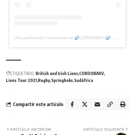
Una publicación compartida de
CORDOBAXV
- Martín Quetglas (@cordoba.xv)
ETIQUETADO:
British and Irish Lions
CORDOBAXV
Lions Tour 2021
Rugby
Springboks
Sudáfrica
Compartir este artículo
ARTÍCULO ANTERIOR
ARTÍCULO SIGUIENTE