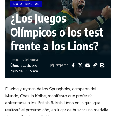
NOTA PRINCIPAL
¿Los Juegos
Olímpicos o los test
frente a los Lions?
1 minutos de lectura
Compartir
Última actualización:
21/05/2020 9:22 am
El wing y tryman de los Springboks, campeón del
Mundo, Cheslin Kolbe, manifestó que preferiría
enfrentarse a los British & Irish Lions en la gira que
realizará el próximo año, en lugar de buscar una medalla