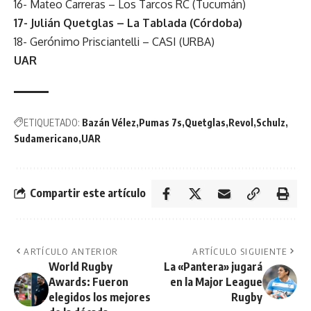
16- Mateo Carreras – Los Tarcos RC (Tucumán)
17- Julián Quetglas – La Tablada (Córdoba)
18- Gerónimo Prisciantelli – CASI (URBA)
UAR
ETIQUETADO:
Bazán Vélez
Pumas 7s
Quetglas
Revol
Schulz
Sudamericano
UAR
Compartir este artículo
ARTÍCULO ANTERIOR
ARTÍCULO SIGUIENTE
World Rugby
La «Pantera» jugará
Awards: Fueron
en la Major League
elegidos los mejores
Rugby