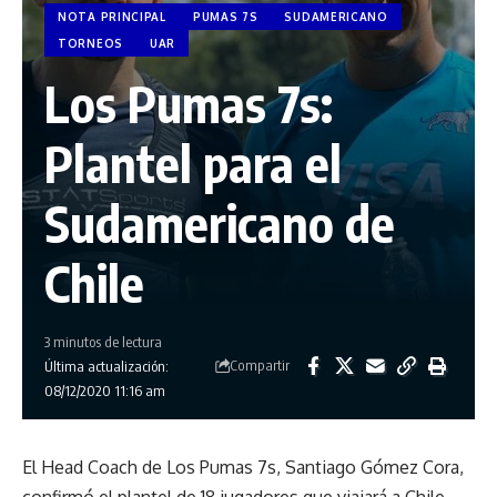
NOTA PRINCIPAL
PUMAS 7S
SUDAMERICANO
TORNEOS
UAR
Los Pumas 7s:
Plantel para el
Sudamericano de
Chile
3 minutos de lectura
Compartir
Última actualización:
08/12/2020 11:16 am
El Head Coach de Los Pumas 7s, Santiago Gómez Cora,
confirmó el plantel de 18 jugadores que viajará a Chile