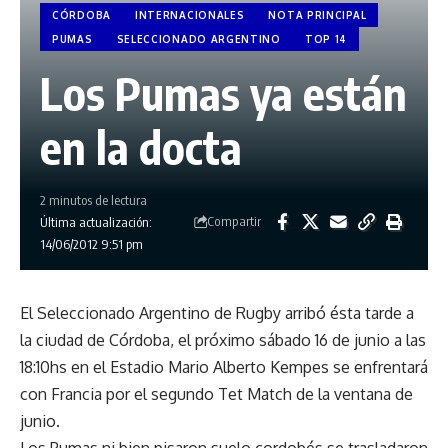
CÓRDOBA
INTERNACIONALES
NOTA PRINCIPAL
PUMAS
SELECCIONADO ARGENTINO
TOP 14
Los Pumas ya están
en la docta
2 minutos de lectura
Compartir
Última actualización:
14/06/2012 9:51 pm
El Seleccionado Argentino de Rugby arribó ésta tarde a
la ciudad de Córdoba, el próximo sábado 16 de junio a las
18:10hs en el Estadio Mario Alberto Kempes se enfrentará
con Francia por el segundo Tet Match de la ventana de
junio.
Los Pumas ni bien pisaron suelo cordobés se trasladaron