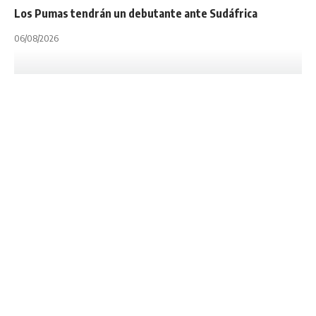
Los Pumas tendrán un debutante ante Sudáfrica
06/08/2026
INTERNACIONALES
LAS YAGUARETÉS
NOTA PRINCIPAL
SVNS WORLD RUGBY
UAR
UNION ARGENTINA DE RUGBY
Mónaco será la
sede del repechaje