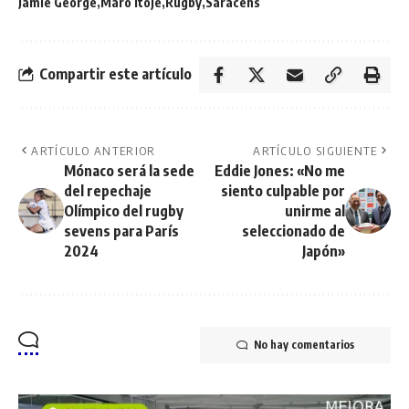
Jamie George
Maro Itoje
Rugby
Saracens
Compartir este artículo
ARTÍCULO ANTERIOR
ARTÍCULO SIGUIENTE
Mónaco será la sede
Eddie Jones: «No me
del repechaje
siento culpable por
Olímpico del rugby
unirme al
sevens para París
seleccionado de
2024
Japón»
No hay comentarios