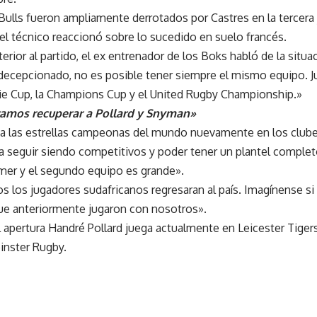
ulls fueron ampliamente derrotados por Castres en la tercera 
l técnico reaccionó sobre lo sucedido en suelo francés.
erior al partido, el ex entrenador de los Boks habló de la situa
 decepcionado, no es posible tener siempre el mismo equipo. 
rie Cup, la Champions Cup y el United Rugby Championship.»
ramos recuperar a Pollard y Snyman»
 a las estrellas campeonas del mundo nuevamente en los clube
a seguir siendo competitivos y poder tener un plantel completo
rimer y el segundo equipo es grande».
s los jugadores sudafricanos regresaran al país. Imagínense s
que anteriormente jugaron con nosotros».
 apertura Handré Pollard juega actualmente en Leicester Tiger
inster Rugby.