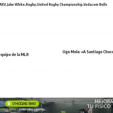
AXV
Jake White
Rugby
United Rugby Championship
Vodacom Bulls
Ugo Mola: «A Santiago Choco
 equipo de la MLR