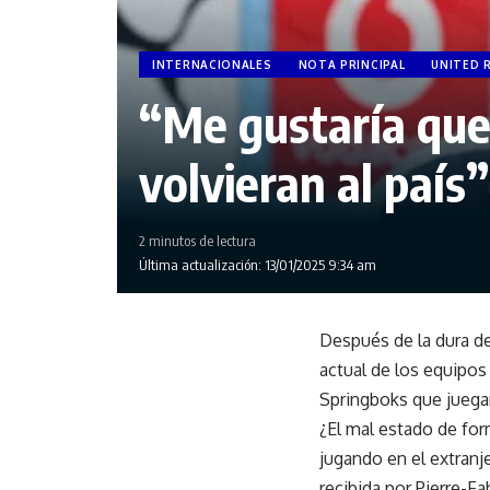
INTERNACIONALES
NOTA PRINCIPAL
UNITED 
“Me gustaría que
volvieran al país”
2 minutos de lectura
Última actualización: 13/01/2025 9:34 am
Después de la dura de
actual de los equipos
Springboks que juegan 
¿El mal estado de for
jugando en el extranj
recibida por Pierre-Fa