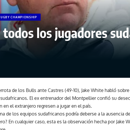
RUGBY CHAMPIONSHIP
 todos los jugadores sud
rrota de los Bulls ante Castres (49-10), Jake White habló sobr
 sudafricanos. El ex entrenador del Montpellier confió su dese
en el extranjero regresen a jugar en el país.
ma de los equipos sudafricanos podría deberse a la ausencia de
ero? En cualquier caso, esta es la observación hecha por Jake Wh
bre.