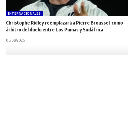
INTERNACIONALES
Christophe Ridley reemplazará a Pierre Brousset como
árbitro del duelo entre Los Pumas y Sudáfrica
06/08/2026
INTERNACIONALES
NOTA PRINCIPAL
PUMAS
RUGBY WORLD CUP
UAR
UNION ARGENTINA DE RUGBY
Julián Montoya: