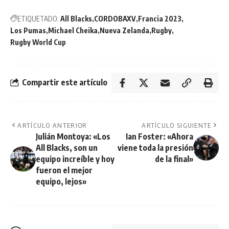
ETIQUETADO:
All Blacks
CORDOBAXV
Francia 2023
Los Pumas
Michael Cheika
Nueva Zelanda
Rugby
Rugby World Cup
Compartir este artículo
ARTÍCULO ANTERIOR
ARTÍCULO SIGUIENTE
Julián Montoya: «Los
Ian Foster: «Ahora
All Blacks, son un
viene toda la presión
equipo increíble y hoy
de la final»
fueron el mejor
equipo, lejos»