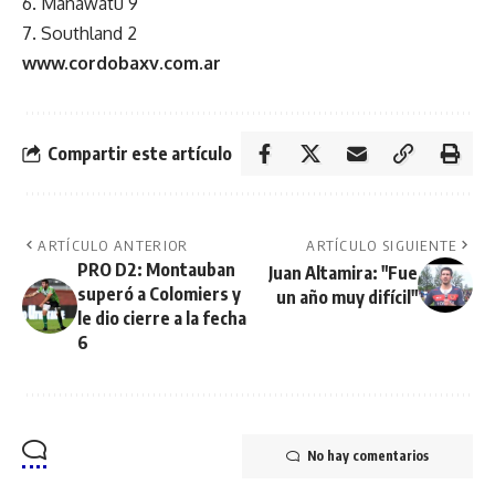
6. Manawatu 9
7. Southland 2
www.cordobaxv.com.ar
Compartir este artículo
ARTÍCULO ANTERIOR
ARTÍCULO SIGUIENTE
PRO D2: Montauban
Juan Altamira: "Fue
superó a Colomiers y
un año muy difícil"
le dio cierre a la fecha
6
No hay comentarios