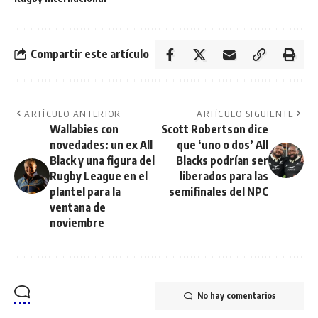
Compartir este artículo
ARTÍCULO ANTERIOR
ARTÍCULO SIGUIENTE
Wallabies con
Scott Robertson dice
novedades: un ex All
que ‘uno o dos’ All
Black y una figura del
Blacks podrían ser
Rugby League en el
liberados para las
plantel para la
semifinales del NPC
ventana de
noviembre
No hay comentarios