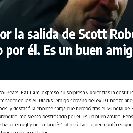
or la salida de Scott Ro
 por él. Es un buen ami
tol Bears,
Pat Lam
, expresó su sorpresa y dolor tras la destit
enador de los All Blacks. Amigo cercano del ex DT neozelan
ock” y destacó la enorme carga que heredó tras el Mundial de 
prendido, me siento destrozado por él. Es un buen amigo. Pen
e hacer el rugby neozelandés”, afirmó Lam, quien confía en qu
 tener éxito en el futuro.