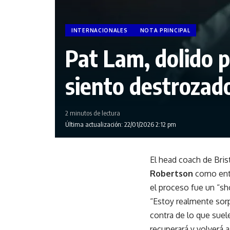
INTERNACIONALES
NOTA PRINCIPAL
Pat Lam, dolido p
siento destrozado
2 minutos de lectura
Última actualización: 22/01/2026 2:12 pm
El head coach de Bris
Robertson
como entr
el proceso fue un “sh
“Estoy realmente sor
contra de lo que suel
recuperará y volverá a