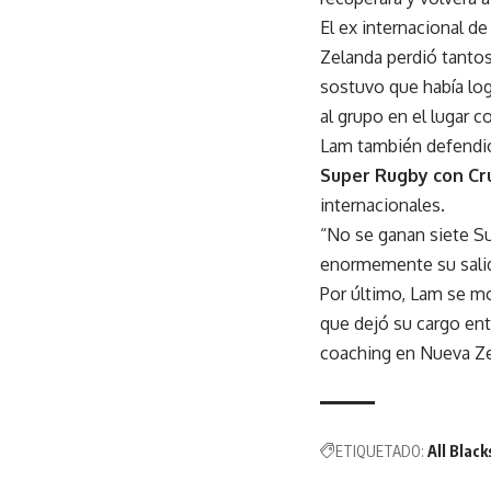
El ex internacional d
Zelanda perdió tanto
sostuvo que había lo
al grupo en el lugar c
Lam también defendió
Super Rugby con Cr
internacionales.
“No se ganan siete S
enormemente su salida
Por último, Lam se m
que dejó su cargo ent
coaching en Nueva Ze
ETIQUETADO:
All Black