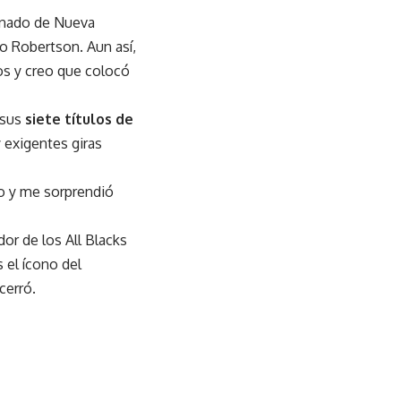
ionado de Nueva
 Robertson. Aun así,
os y creo que colocó
 sus
siete títulos de
y exigentes giras
o y me sorprendió
dor de los All Blacks
 el ícono del
cerró.