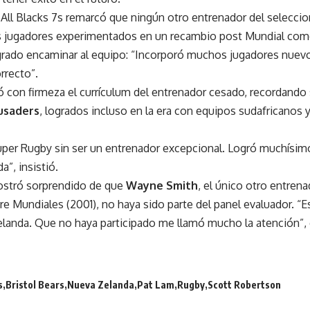
e All Blacks 7s remarcó que ningún otro entrenador del selecc
s jugadores experimentados en un recambio post Mundial como
grado encaminar al equipo: “Incorporó muchos jugadores nuev
orrecto”.
 con firmeza el currículum del entrenador cesado, recordando
usaders
, logrados incluso en la era con equipos sudafricanos 
uper Rugby sin ser un entrenador excepcional. Logró muchísim
”, insistió.
ostró sorprendido de que
Wayne Smith
, el único otro entrena
re Mundiales (2001), no haya sido parte del panel evaluador. “Es
landa. Que no haya participado me llamó mucho la atención”, 
s
Bristol Bears
Nueva Zelanda
Pat Lam
Rugby
Scott Robertson