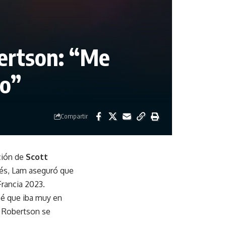
bertson: “Me
go”
Compartir
ución de
Scott
dés, Lam aseguró que
Francia 2023.
sé que iba muy en
e Robertson se