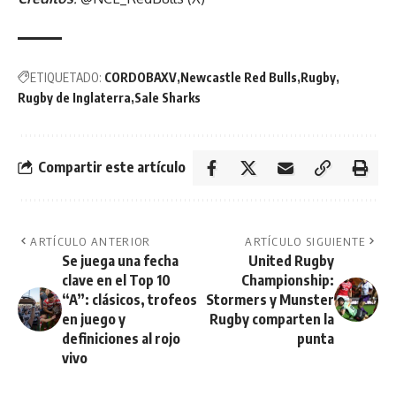
ETIQUETADO:
CORDOBAXV
Newcastle Red Bulls
Rugby
Rugby de Inglaterra
Sale Sharks
Compartir este artículo
ARTÍCULO ANTERIOR
ARTÍCULO SIGUIENTE
Se juega una fecha
United Rugby
clave en el Top 10
Championship:
“A”: clásicos, trofeos
Stormers y Munster
en juego y
Rugby comparten la
definiciones al rojo
punta
vivo