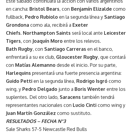
Este sábado continuará la acción con varios argentinos
en cancha:
Bristol Bears
, con
Benjamín Elizalde
como
fullback,
Pedro Rubiolo
en la segunda línea y
Santiago
Grondona
como ala, recibirá a
Exeter
Chiefs
.
Northampton Saints
será local ante
Leicester
Tigers
, con
Joaquín Moro
entre los relevos.
Bath Rugby
, con
Santiago Carreras
en el banco,
enfrentará a su ex club,
Gloucester Rugby
, que contará
con
Matías Alemanno
desde el inicio. Por su parte,
Harlequins
presentará una fuerte presencia argentina:
Guido Petti
en la segunda línea,
Rodrigo Isgró
como
wing, y
Pedro Delgado
junto a
Boris Wenter
entre los
suplentes. Del otro lado,
Saracens
también tendrá
representantes nacionales con
Lucio Cinti
como wing y
Juan Martín González
como sustituto.
RESULTADOS – FECHA N°3
Sale Sharks 57-5 Newcastle Red Bulls