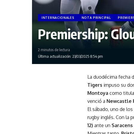
INTERNACIONALES
NOTA PRINCIPAL
PREMIER
Premiership: Glou
2 minutos de lectura
Última actualización: 23/03/2025 8:54 pm
La duodécima fecha d
Tigers
impuso su do
Montoya
como titula
venció a
Newcastle 
El sábado, uno de lo
rugby inglés. Con la 
12)
ante un
Saracens
Mientras tanto,
Brist