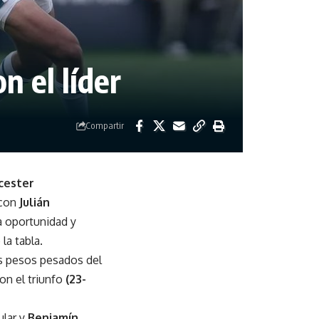
n el líder
Compartir
cester
 con
Julián
 oportunidad y
la tabla.
s pesos pesados del
on el triunfo
(23-
ular y
Benjamín