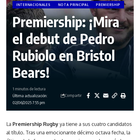
INTERNACIONALES
NOTA PRINCIPAL
PREMIERSHIP
Premiership: ¡Mira
el debut de Pedro
Rubiolo en Bristol
Bears!
1 minutos de lectura
Compartir
Última actualización:
02/06/2025 7:55 pm
La
Premiership Rugby
ya tiene a sus cuatro candidatos
al título. Tras una emocionante décimo octava fecha, la