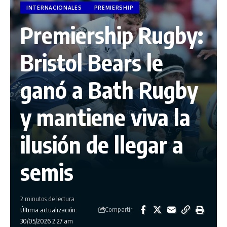
INTERNACIONALES
PREMIERSHIP
Premiership Rugby:
Bristol Bears le
ganó a Bath Rugby
y mantiene viva la
ilusión de llegar a
semis
2 minutos de lectura
Compartir
Última actualización:
30/05/2026 2:27 am