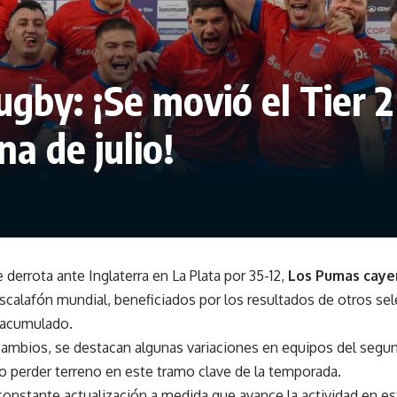
by: ¡Se movió el Tier 2
na de julio!
derrota ante Inglaterra en La Plata por 35-12,
Los Pumas cayer
escalafón mundial, beneficiados por los resultados de otros se
 acumulado.
 cambios, se destacan algunas variaciones en equipos del segu
 perder terreno en este tramo clave de la temporada.
 constante actualización a medida que avance la actividad en e