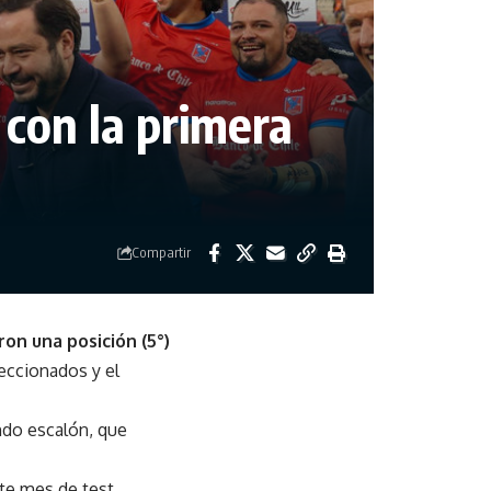
 con la primera
Compartir
on una posición (5°)
leccionados y el
ndo escalón, que
ste mes de test