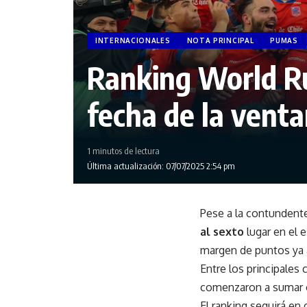
INTERNACIONALES
NOTA PRINCIPAL
PUMAS
Ranking World Rug
fecha de la venta
1 minutos de lectura
Última actualización: 07/07/2025 2:54 pm
Pese a la contundente 
al sexto
lugar en el 
margen de puntos ya
Entre los principales
comenzaron a sumar o
El ranking seguirá en