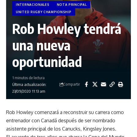
INTERNACIONALES
NOTA PRINCIPAL
UNITED RUGBY CHAMPIONSHIP
Rob Howley tendrá
una nueva
oportunidad
1 minutos de lectura
Compartir
Última actualización:
23/09/2020 11:13 am
Rob Howley
comenzará a reconstruir su carrera como
entrenador con Canadá
después de ser nombrado
asistente principal de los Canucks, Kingsley Jones.
El acuerdo de tres años que abarca la Copa del Mundo