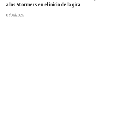
a los Stormers en el inicio de la gira
07/08/2026
INTERNACIONALES
NOTA PRINCIPAL
Alex Corbisiero
sigue luchando
contra un cáncer