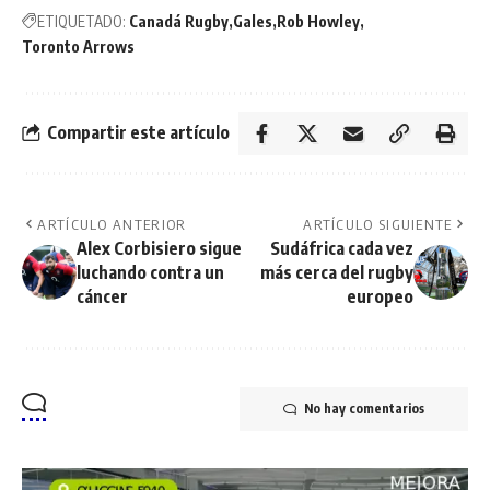
ETIQUETADO:
Canadá Rugby
Gales
Rob Howley
Toronto Arrows
Compartir este artículo
ARTÍCULO ANTERIOR
ARTÍCULO SIGUIENTE
Alex Corbisiero sigue
Sudáfrica cada vez
luchando contra un
más cerca del rugby
cáncer
europeo
No hay comentarios