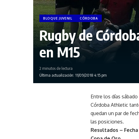
BLOQUE JUVENIL
CÓRDOBA
Rugby de Córdoba
en M15
2 minutos de lectura
Última actualización: 11/09/2018 4:15 pm
Entre los días sábado
Córdoba Athletic tan
quedan un par de fech
las posiciones.
Resultados – Fecha
Copa de Oro