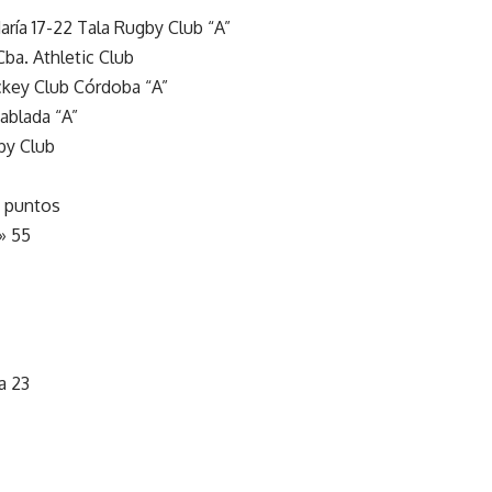
aría 17-22 Tala Rugby Club “A”
Cba. Athletic Club
ckey Club Córdoba “A”
Tablada “A”
by Club
4 puntos
» 55
a 23