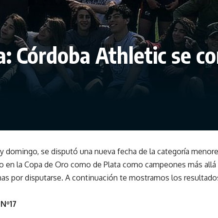
: Córdoba Athletic se 
 y domingo, se disputó una nueva fecha de la categoría menores 
to en la Copa de Oro como de Plata como campeones más allá 
as por disputarse. A continuación te mostramos los resultado
 Nº17