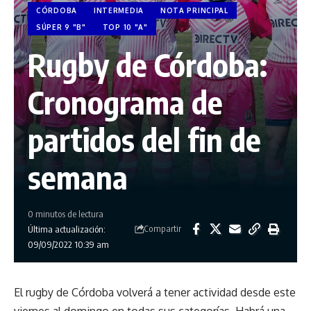
CÓRDOBA
INTERMEDIA
NOTA PRINCIPAL
SÚPER 9 "B"
TOP 10 "A"
Rugby de Córdoba:
Cronograma de
partidos del fin de
semana
0 minutos de lectura
Compartir
Última actualización:
09/09/2022 10:39 am
El rugby de Córdoba volverá a tener actividad desde este
viernes al domingo en todas sus categorías. Habrá una