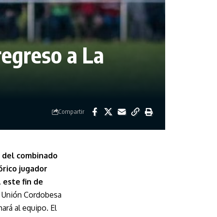
regreso a La
Compartir
o del combinado
órico jugador
 este fin de
la Unión Cordobesa
ará al equipo. El