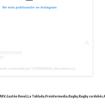
Ver esta publicación en Instagram
cación compartida por CORDOBAXV (@cordoba.xv)
AXV
Gastón Revol
La Tablada
Preintermedia
Rugby
Rugby cordobés