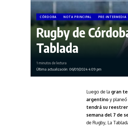
CÓRDOBA
NOTA PRINCIPAL
PRE-INTERMEDIA
Rugby de Córdoba
Tablada
1 minutos de lectura
Última actualización: 06/09/2024 4:09 pm
Luego de la
gran te
argentino
y planeó
tendrá su reestren
semana del 7 de s
de Rugby, La Tablada