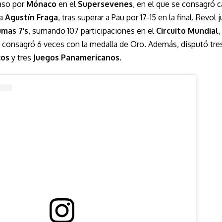
aso por
Mónaco
en el
Supersevenes
, en el que se consagró 
 a
Agustín Fraga
, tras superar a Pau por 17-15 en la final. Revol
umas 7’s
, sumando 107 participaciones en el
Circuito Mundial
se consagró 6 veces con la medalla de Oro. Además, disputó tr
cos
y tres
Juegos Panamericanos
.