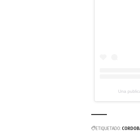
Una publi
ETIQUETADO:
CORDOB