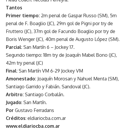
Tantos
Primer tiempo:
2m penal de Gaspar Russo (SM), 5m
penal de F. Boaglio (JC), 29m gol de Pigni por try de
Fruttero (JC), 37m gol de Facundo Boaglio por try de
Boris Wenger (JC), 40m penal de Augusto López (SM).
Parcial
: San Martín 6 – Jockey 17.
Segundo tiempo: 18m try de Joaquín Mabel Bono (JC),
42m try penal (JC)
Final
: San Martín VM 6-29 Jockey VM
Amonestado:
Joaquín Morosan y Nahuel Menta (SM),
Santiago Garrido y Fabián. Sandoval (JC).
Arbitro:
Santiago Corbalán.
Jugado
: San Martín.
Por
Gustavo Ferradans
Créditos
: eldiariocba.com.ar
www.eldiariocba.com.ar