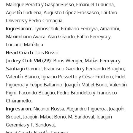
Mainque Peralta y Gaspar Russo, Emanuel Ludueña,
Agustín Ludueña, Augusto López Frossasco, Lautaro
Oliveros y Pedro Cornaglia.
Ingresaron:
Tymoschuk, Emiliano Ferreyra, Amantini,
Maximiliano Avaca, Alan Giraudo, Pablo Ferreyra y
Luciano Matéllica
Head Coach:
Luis Russo.
Jockey Club VM (29):
Boris Wenger, Matías Ferreyra y
Santiago Garrido; Francisco Garrido y Fernando Boaglio;
Valentín Blanco, Ignacio Pussetto y César Fruttero; Fidel
Figueroa y Felipe Ballarino; Joaquín Mabel Bono, Valentín
Pigni, Facundo Boaglio, Pedro Brondello y Francisco
Chiaramello.
Ingresaron
: Nicanor Rossa, Alejandro Figueroa, Joaquín
Brouet, Joaquín Mabel Bono, M. Sandoval, Joaquín
Geremías y F. Sandoval.
Head Coach: Nicolás Ferreyra.