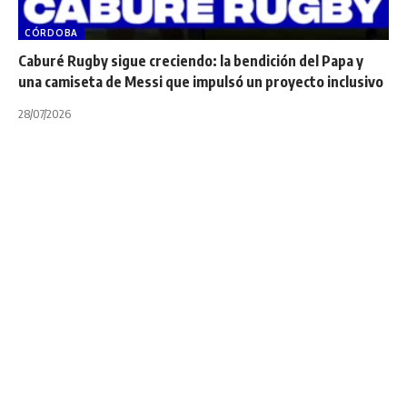
CÓRDOBA
Caburé Rugby sigue creciendo: la bendición del Papa y
una camiseta de Messi que impulsó un proyecto inclusivo
28/07/2026
INTERNACIONALES
NOTA PRINCIPAL
Bunnings NPC 2021:
Manawatu no se
despega de Taranaki
3 minutos de lectura
Compartir
Última actualización: 10/10/2021