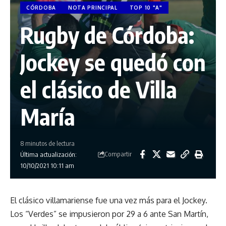
CÓRDOBA
NOTA PRINCIPAL
TOP 10 "A"
Rugby de Córdoba:
Jockey se quedó con
el clásico de Villa
María
8 minutos de lectura
Compartir
Última actualización:
10/10/2021 10:11 am
El clásico villamariense fue una vez más para el Jockey.
Los “Verdes” se impusieron por 29 a 6 ante San Martín,