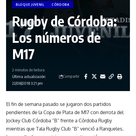
BLOQUE JUVENIL
CÓRDOBA
Rugby de Córdoba:
Los números de
M17
2 minutos de lectura
Compartir
Última actualización:
22/08/2018 3:21 pm
El fin de semana pasado se jugaron dos partidos
pendientes de la Copa de Plata de M17 con derrota del
Jockey Club Córdoba “B” frente a Córdoba Rugby
mientras que Tala Rugby Club “B” venció a Ranqueles.