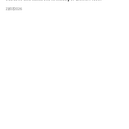
23/07/2026
BLOQUE JUVENIL
CÓRDOBA
Rugby de Córdoba:
Los números de
M16