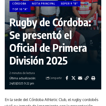
CÓRDOBA
NOTA PRINCIPAL
SÚPER 9 "B"
TOP 10 "A"
Rugby de Córdoba:
Se presentó el
Oficial de Primera
División 2025
2 minutos de lectura
Compartir
Última actualización:
24/03/2025 9:22 pm
En la sede del Córdoba Athletic Club, el rugby cordobés
vivió su jornada de lanzamiento con la presentación