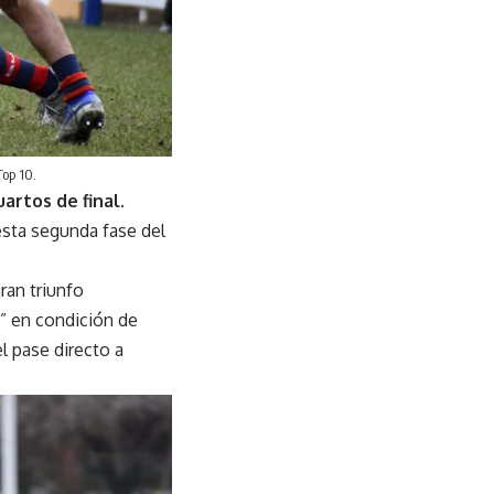
Top 10.
uartos de final
.
 esta segunda fase del
ran triunfo
s” en condición de
el pase directo a