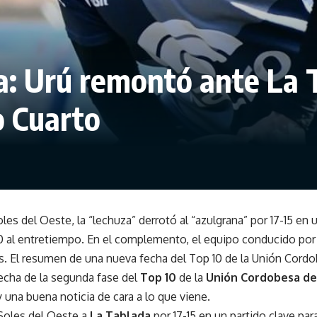
: Urú remontó ante La T
o Cuarto
oles del Oeste, la “lechuza” derrotó al “azulgrana” por 17-15 en 
10 al entretiempo. En el complemento, el equipo conducido por
es. El resumen de una nueva fecha del Top 10 de la Unión Cord
fecha de la segunda fase del
Top 10
de la
Unión Cordobesa d
y una buena noticia de cara a lo que viene.
Soles del Oeste a
La Tablada
por 17-15 en un partido clave par