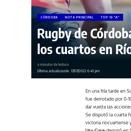
CÓRDOBA
NOTA PRINCIPAL
TOP 10 "A"
Rugby de Córdoba
los cuartos en Rí
4 minutos de lectura
Última actualización: 17/07/2022 6:45 pm
En una fría tarde en S
fue derrotado por 0-
dar vuelta las accion
Se disputó la cuarta 
victoria riocuartense 
Uru Cure
derrotó en 