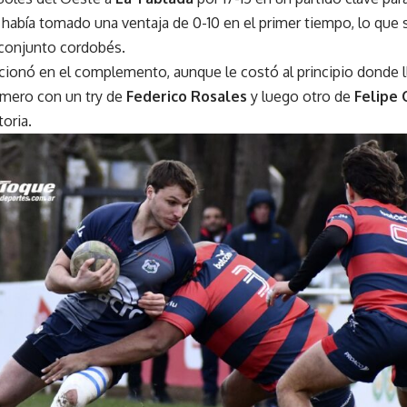
 había tomado una ventaja de 0-10 en el primer tiempo, lo que
l conjunto cordobés.
cionó en el complemento, aunque le costó al principio donde lle
imero con un try de
Federico Rosales
y luego otro de
Felipe
toria.