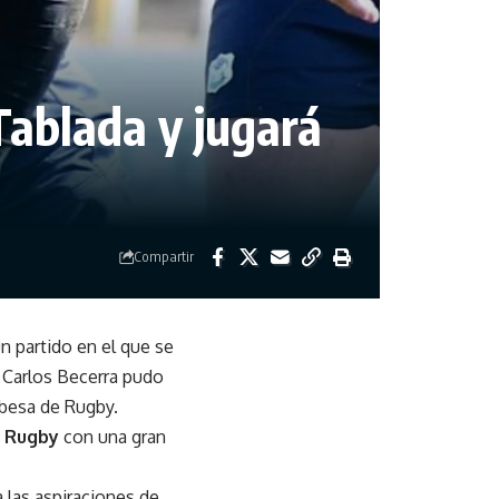
ablada y jugará
Compartir
un partido en el que se
 Carlos Becerra pudo
obesa de Rugby.
e Rugby
con una gran
a las aspiraciones de