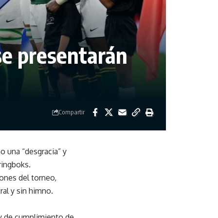
se presentarán
Compartir
o una “desgracia” y
ringboks.
ones del torneo,
ral y sin himno.
 y de cumplimiento de