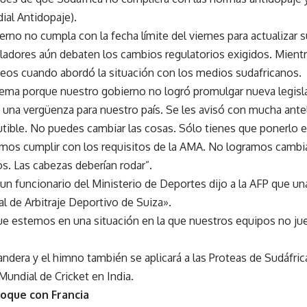
ial Antidopaje).
rno no cumpla con la fecha límite del viernes para actualizar s
isladores aún debaten los cambios regulatorios exigidos. Mient
eos cuando abordó la situación con los medios sudafricanos.
ma porque nuestro gobierno no logró promulgar nueva legislac
 una vergüenza para nuestro país. Se les avisó con mucha ante
utible. No puedes cambiar las cosas. Sólo tienes que ponerlo en
os cumplir con los requisitos de la AMA. No logramos cambiar
os. Las cabezas deberían rodar”.
 un funcionario del Ministerio de Deportes dijo a la AFP que un
al de Arbitraje Deportivo de Suiza».
e estemos en una situación en la que nuestros equipos no jue
bandera y el himno también se aplicará a las Proteas de Sudáfri
Mundial de Cricket en India.
hoque con Francia