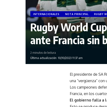
INTERNACIONALES
NOTA PRINCIPAL
RUGBY W
Rugby World Cup 
ante Francia sin
2 minutos de lectura
Última actualización: 10/10/2023 11:37 am
El presidente de SA R
una “vergüenza” con u
Los campeones defenso
Francia, en los cuart
El gobierno falla a 
Esto se produce desp