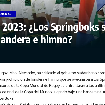
ORLD CUP
2023: ¿Los Springboks 
 bandera e himno?
ugby, Mark Alexander, ha criticado al gobierno sudafricano com
na prohibición de bandera e himno que se avecina para los Sp
res de la Copa Mundial de Rugby se enfrentarán a los anfitri
os de final de la Copa del Mundo, jugando bajo una bandera neut
los Boks
ués de que Sudáfrica no cumpliera con las normas antidopaje