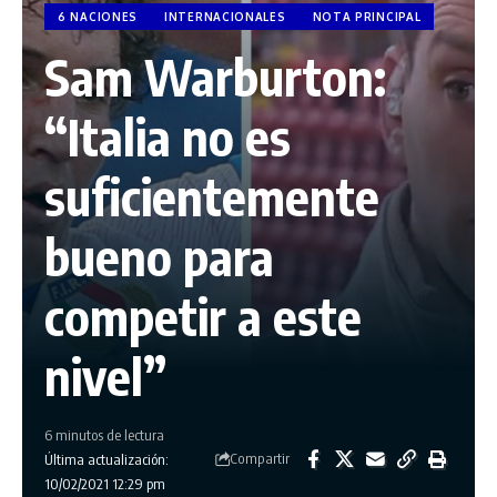
6 NACIONES
INTERNACIONALES
NOTA PRINCIPAL
Sam Warburton:
“Italia no es
suficientemente
bueno para
competir a este
nivel”
6 minutos de lectura
Compartir
Última actualización:
10/02/2021 12:29 pm