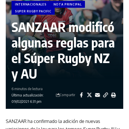
INTERNACIONALES
NOTA PRINCIPAL
SUPER RUGBY PACIFIC
SANZAAR modificó
algunas reglas para
el Súper Rugby NZ
y AU
6 minutos de lectura
Compartir
Última actualización:
09/02/2021 6:31 pm
SANZAAR ha confirmado la adición de nuevas
variaciones de la ley para los torneos Super Rugby AU y