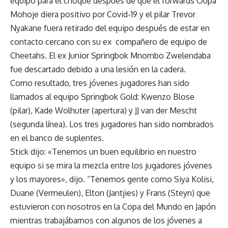
equipo
para el choque después de que el forwards Oupa
Mohoje diera positivo por Covid-19 y el pilar
Trevor
Nyakane
fuera retirado del equipo después de estar en
contacto cercano con su ex
compañero de equipo de
Cheetahs. El ex Junior Springbok Mnombo Zwelendaba
fue descartado debido a una lesión en la cadera.
Como resultado, tres jóvenes jugadores han sido
llamados al equipo Springbok Gold: Kwenzo Blose
(pilar), Kade Wolhuter (apertura) y
JJ van der Mescht
(segunda línea). Los tres jugadores han sido nombrados
en el banco de suplentes.
Stick dijo: «Tenemos un buen equilibrio en nuestro
equipo si se mira la mezcla entre los jugadores jóvenes
y los mayores», dijo. “Tenemos gente como
Siya Kolisi
,
Duane (Vermeulen), Elton (Jantjies) y Frans (Steyn) que
estuvieron con nosotros en la Copa del Mundo en
Japón
mientras trabajábamos con algunos de los jóvenes a