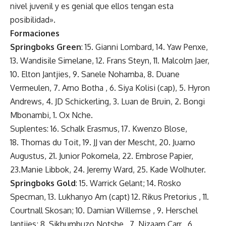
nivel juvenil y es genial que ellos tengan esta
posibilidad».
Formaciones
Springboks Green
:
15. Gianni Lombard, 14.
Yaw Penxe
,
13.
Wandisile Simelane
, 12.
Frans Steyn
, 11. Malcolm Jaer,
10.
Elton Jantjies
, 9. Sanele Nohamba, 8.
Duane
Vermeulen
, 7.
Arno Botha
, 6. Siya Kolisi (cap), 5.
Hyron
Andrews
, 4.
JD Schickerling
, 3.
Luan de Bruin
, 2. Bongi
Mbonambi, 1. Ox Nche.
Suplentes: 16.
Schalk Erasmus
, 17. Kwenzo Blose,
18.
Thomas du Toit
, 19.
JJ van der Mescht
, 20.
Juarno
Augustus
, 21. Junior Pokomela, 22.
Embrose Papier
,
23.
Manie Libbok
, 24.
Jeremy Ward
, 25. Kade Wolhuter.
Springboks Gold
: 15. Warrick Gelant; 14. Rosko
Specman, 13. Lukhanyo Am (capt) 12. Rikus Pretorius , 11.
Courtnall Skosan; 10. Damian Willemse , 9. Herschel
Jantjies; 8. Sikhumbuzo Notshe , 7. Nizaam Carr , 6.