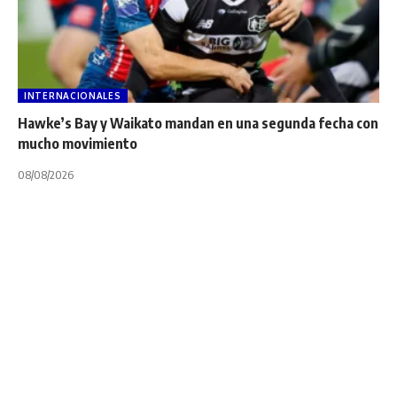
INTERNACIONALES
Hawke’s Bay y Waikato mandan en una segunda fecha con
mucho movimiento
08/08/2026
CURRIE CUP
NOTA PRINCIPAL
VIDEOS
Mirá los cruces de
semifinales de la
Currie Cup