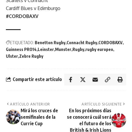
Scarlets v Connacht
Cardiff Blues v Edimburgo
#CORDOBAXV
ETIQUETADO:
Benetton Rugby
Connacht Rugby
CORDOBAXV
Guinness PRO14
Leinster
Munster
Rugby
rugby europeo
Ulster
Zebre Rugby
Compartir este artículo
ARTÍCULO ANTERIOR
ARTÍCULO SIGUIENTE
Mirá los cruces de
En los próximos días
semifinales de la
se conocerá cuál será
Currie Cup
el futuro de los
British & Irish Lions