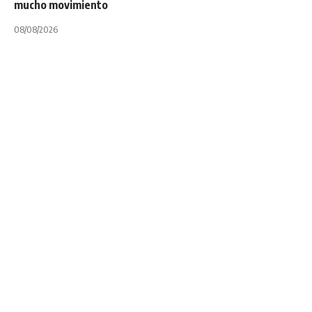
mucho movimiento
08/08/2026
INTERNACIONALES
NOTA PRINCIPAL
Ian Foster y un
mensaje alentador
para los hinchas