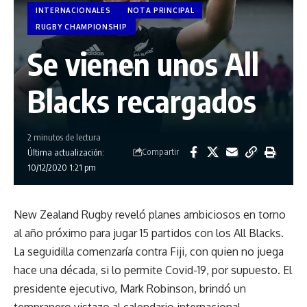
INTERNACIONALES
NOTA PRINCIPAL
RUGBY CHAMPIONSHIP
Se vienen unos All
Blacks recargados
2 minutos de lectura
Compartir
Última actualización:
10/12/2020 1:21 pm
New Zealand Rugby reveló planes ambiciosos en torno
al año próximo para jugar 15 partidos con los All Blacks.
La seguidilla comenzaría contra Fiji, con quien no juega
hace una década, si lo permite Covid-19, por supuesto. El
presidente ejecutivo, Mark Robinson, brindó un
tempranero vistazo al calendario internacional